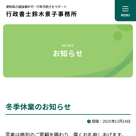
愛知県の建設業許可・行政手続きをサポート
MENU
トップページ
事務所案内
代表プロフィール
サービス
NEWS
解決事例
お知らせ
お役立ち記事
料金一覧
お知らせ
お問合せ
プライバシーポリシー
冬季休業のお知らせ
投稿：2025年12月16日
平素は格別のご愛顧を賜わり、厚くお礼申しあげます。