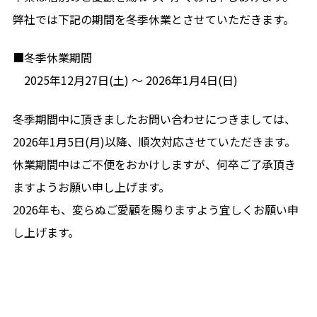
お問合せ
弊社では下記の期間を冬季休業とさせていただきます。
CONTACT
■冬季休業期間
何かご質問やご相談がございましたら、お気軽にお問合
せください。
2025年12月27日(土) ～ 2026年1月4日(日)
専門スタッフが丁寧に対応いたします。
冬季期間中に頂きましたお問い合わせにつきましては、
匿名及び非通知でのお問い合わせはご対応致しかねま
2026年1月5日(月)以降、順次対応させていただきます。
す。あらかじめご了承ください。
休業期間中はご不便をおかけしますが、何卒ご了承頂き
ますようお願い申し上げます。
0566-91-4525
2026年も、変らぬご愛顧を賜りますよう宜しくお願い申
平日9:00-17:00
し上げます。
メールから相談する
24時間365日受付