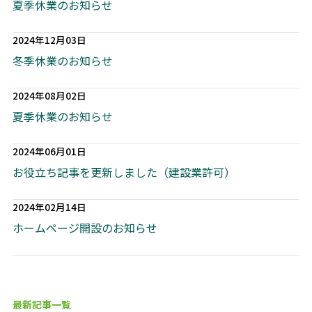
お問合せ
夏季休業のお知らせ
CONTACT
2024年12月03日
冬季休業のお知らせ
何かご質問やご相談がございましたら、お気軽にお問合
せください。
専門スタッフが丁寧に対応いたします。
2024年08月02日
夏季休業のお知らせ
匿名及び非通知でのお問い合わせはご対応致しかねま
す。あらかじめご了承ください。
2024年06月01日
お役立ち記事を更新しました（建設業許可）
0566-91-4525
2024年02月14日
平日9:00-17:00
ホームページ開設のお知らせ
メールから相談する
24時間365日受付
最新記事一覧