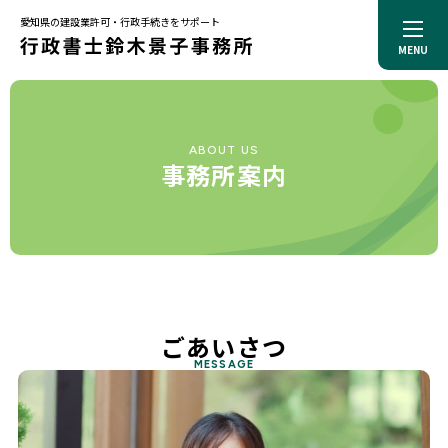
愛知県の建設業許可・行政手続きをサポート
MENU
トップページ
事務所案内
代表プロフィール
サービス
ABOUT US
解決事例
事務所案内
お役立ち記事
料金一覧
お知らせ
お問合せ
プライバシーポリシー
ごあいさつ
MESSAGE