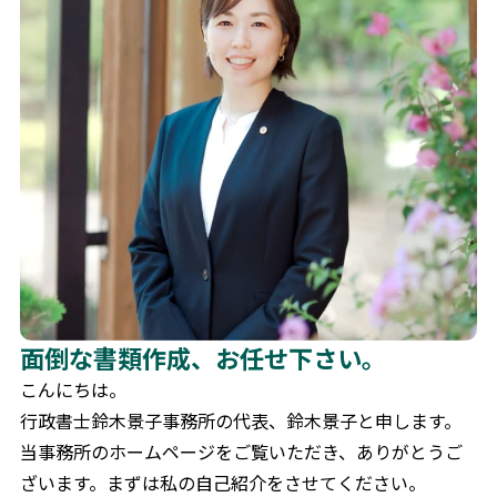
お問合せ
CONTACT
何かご質問やご相談がございましたら、お気軽にお問合
せください。
専門スタッフが丁寧に対応いたします。
匿名及び非通知でのお問い合わせはご対応致しかねま
す。あらかじめご了承ください。
0566-91-4525
面倒な書類作成、お任せ下さい。
平日9:00-17:00
こんにちは。
行政書士鈴木景子事務所の代表、鈴木景子と申します。
メールから相談する
当事務所のホームページをご覧いただき、ありがとうご
24時間365日受付
ざいます。まずは私の自己紹介をさせてください。